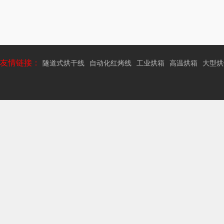
友情链接：
隧道式烘干线
自动化红烤线
工业烘箱
高温烘箱
大型烘